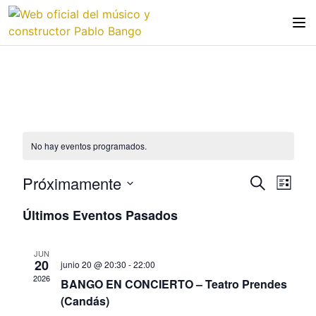
No hay eventos programados.
Próximamente
N
N
B
L
u
a
a
S
i
s
Últimos Eventos Pasados
v
s
e
v
c
t
e
l
a
e
a
g
r
e
JUN
20
g
junio 20 @ 20:30
-
22:00
a
c
2026
BANGO EN CONCIERTO – Teatro Prendes
a
c
c
(Candás)
i
i
c