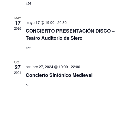
ó
o
12€
i
n
n
ó
a
d
MAY
17
mayo 17 @ 19:00
-
20:30
n
r
e
2026
CONCIERTO PRESENTACIÓN DISCO –
f
d
v
Teatro Auditorio de Siero
e
i
e
c
s
15€
b
h
t
ú
a
a
OCT
27
.
octubre 27, 2024 @ 19:00
-
22:00
s
s
2024
Concierto Sinfónico Medieval
q
d
e
5€
u
E
e
v
d
e
a
n
y
t
o
v